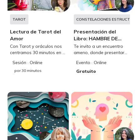
TAROT
CONSTELACIONES ESTRUCTURAL
Lectura de Tarot del
Presentación del
Amor
Libro: HAMBRE DE
MADRE
Con Tarot y oráculos nos
Te invito a un encuentro
centramos 30 minutos en la
ameno, donde presentaré
energía del Amor: pareja,
mi libro HAMBRE DE
Sesión
· Online
Evento
· Online
expareja, persona de tu
MADRE: Sanando la
por
30 minutos
interés, familia y amistad
relación con la madre
Gratuito
desde el amor
incondicional.