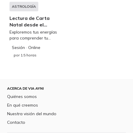
ASTROLOGÍA
Lectura de Carta
Natal desde el
enfoque evolutivo
Exploremos tus energías
para comprender tu
personalidad y sus
Sesión
· Online
tendencias, veamos cuales
por
1.5 horas
son tus dones naturales y
potenciales.
ACERCA DE VIA AYNI
Quiénes somos
En qué creemos
Nuestra visión del mundo
Contacto