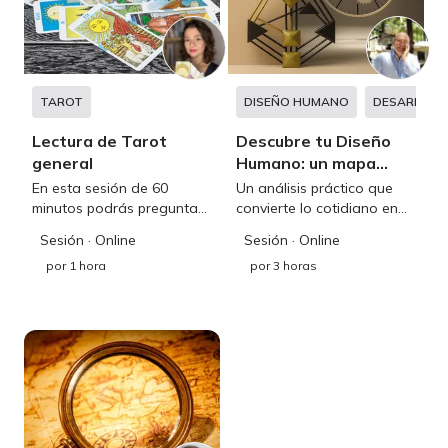
TAROT
DISEÑO HUMANO
DESARROLL
Lectura de Tarot
Descubre tu Diseño
general
Humano: un mapa
claro para vivir con
En esta sesión de 60
Un análisis práctico que
autenticidad
minutos podrás preguntar
convierte lo cotidiano en
sobre diferentes aspectos
soluciones reales y
Sesión
· Online
Sesión
· Online
de tu vida, diferentes
oportunidades de
por
1 hora
por
3 horas
energías y una guía más
crecimiento
diversificada