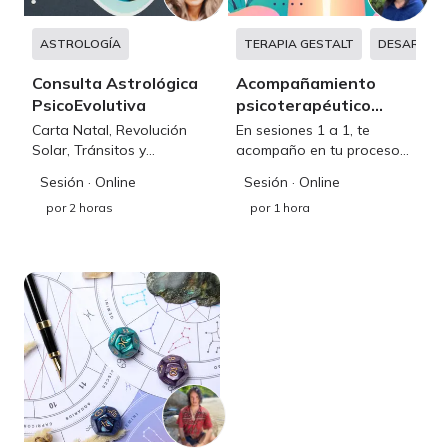
ASTROLOGÍA
TERAPIA GESTALT
DESARROL
Consulta Astrológica
Acompañamiento
PsicoEvolutiva
psicoterapéutico
gestáltico
Carta Natal, Revolución
En sesiones 1 a 1, te
Solar, Tránsitos y
acompaño en tu proceso
Sinastrías
de sanación,
Sesión
· Online
Sesión
· Online
autoconocimiento y
por
2 horas
por
1 hora
desarrollo para superar
traumas, manejar tus
emociones y mejorar
vínculos