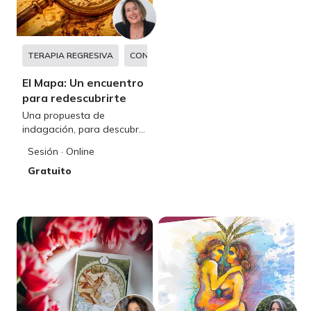
TERAPIA REGRESIVA
CONSTELACIONES FAMILIARES
TERAPI
El Mapa: Un encuentro
para redescubrirte
Una propuesta de
indagación, para descubrir
las señales, los mensajes,
Sesión
· Online
las sensaciones de tu alma
Gratuito