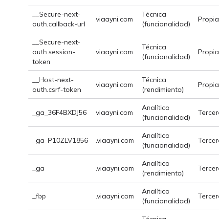
__Secure-next-
Técnica
viaayni.com
Propia
auth.callback-url
(funcionalidad)
__Secure-next-
Técnica
auth.session-
viaayni.com
Propia
(funcionalidad)
token
__Host-next-
Técnica
viaayni.com
Propia
auth.csrf-token
(rendimiento)
Analítica
_ga_36F4BXDJ56
viaayni.com
Tercer
(funcionalidad)
Analítica
_ga_P10ZLV1856
.viaayni.com
Tercer
(funcionalidad)
Analítica
_ga
.viaayni.com
Tercer
(rendimiento)
Analítica
_fbp
.viaayni.com
Tercer
(funcionalidad)