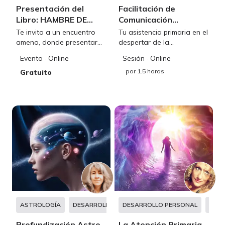
Presentación del
Facilitación de
Libro: HAMBRE DE
Comunicación
MADRE
Emocional y
Te invito a un encuentro
Tu asistencia primaria en el
Energética
ameno, donde presentaré
despertar de la
mi libro HAMBRE DE
consciencia
Evento
· Online
Sesión
· Online
MADRE: Sanando la
por
1.5 horas
relación con la madre
Gratuito
desde el amor
incondicional.
ASTROLOGÍA
DESARROLLO PERSONAL
DESARROLLO PERSONAL
META
Profundización Astro
La Atención Primaria