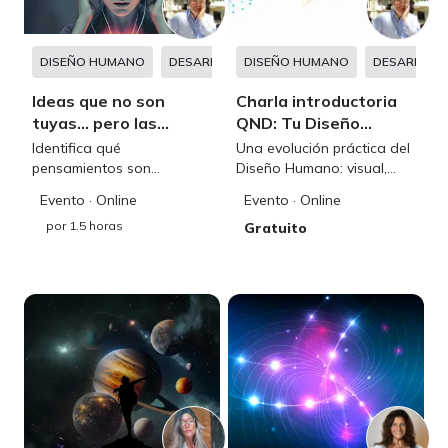
DISEÑO HUMANO
DESARROLLO PERSONAL
DISEÑO HUMANO
DESARROLL
Ideas que no son
Charla introductoria
tuyas… pero las
QND: Tu Diseño
piensas igual
Humano en acción
Identifica qué
Una evolución práctica del
pensamientos son
Diseño Humano: visual,
realmente tuyos y cuáles
directo y aplicable a tu
Evento
· Online
Evento
· Online
has absorbido del entorno
vida personal y profesional
por
1.5 horas
sin darte cuenta
Gratuito