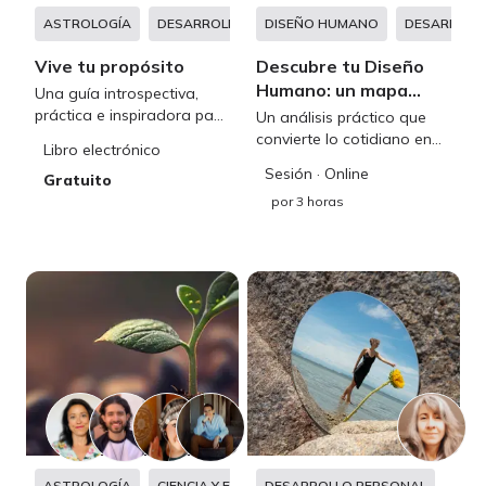
ASTROLOGÍA
DESARROLLO PERSONAL
DISEÑO HUMANO
DESARROLL
Vive tu propósito
Descubre tu Diseño
Humano: un mapa
Una guía introspectiva,
claro para vivir con
práctica e inspiradora para
Un análisis práctico que
creadores de un nuevo
autenticidad
convierte lo cotidiano en
Libro electrónico
paradigma
soluciones reales y
Sesión
· Online
Gratuito
oportunidades de
por
3 horas
crecimiento
ASTROLOGÍA
CIENCIA Y ESPIRITUALIDAD
DESARROLLO PERSONAL
DESARROLLO PERS