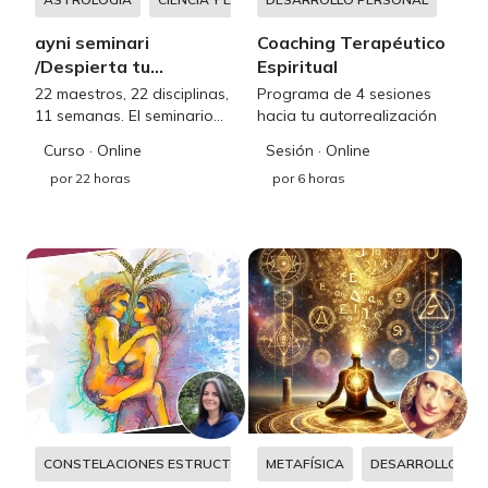
ayni seminari
Coaching Terapéutico
/Despierta tu
Espiritual
Maestría Interna
22 maestros, 22 disciplinas,
Programa de 4 sesiones
11 semanas. El seminario
hacia tu autorrealización
que te abrirá el camino
Curso
· Online
Sesión
· Online
para desbloquear tu
por
22 horas
por
6 horas
sabiduría innata, impulsar
tu bienestar y alcanzar una
vida plena
CONSTELACIONES ESTRUCTURALES
METAFÍSICA
CONSTELACIONES FAMILIA
DESARROLLO PE