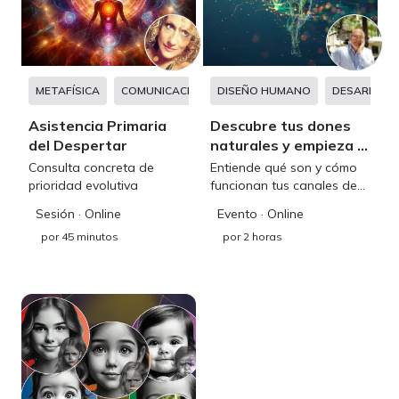
METAFÍSICA
COMUNICACIÓN CONSCIENTE
DISEÑO HUMANO
DESARROLLO PER
DESARROLL
Asistencia Primaria
Descubre tus dones
del Despertar
naturales y empieza a
fluir con tu propia
Consulta concreta de
Entiende qué son y cómo
energía
prioridad evolutiva
funcionan tus canales de
energía y por qué vivir
Sesión
· Online
Evento
· Online
desde tu diseño lo cambia
por
45 minutos
por
2 horas
todo