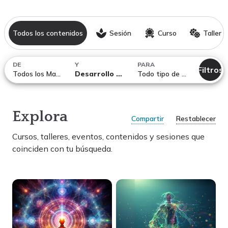
Todos los contenidos
Sesión
Curso
Taller
DE
Y
PARA
Filtros
Todos los Maestros
Desarrollo personal
Todo tipo de temáticas
Explora
Compartir
Restablecer
Cursos, talleres, eventos, contenidos y sesiones
que
coinciden con tu búsqueda.