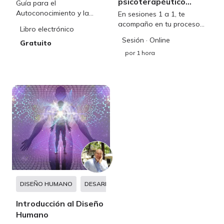
psicoterapéutico
Guía para el
gestáltico
Autoconocimiento y la
En sesiones 1 a 1, te
Autorrealización
acompaño en tu proceso
Libro electrónico
de sanación,
Sesión
· Online
Gratuito
autoconocimiento y
por
1 hora
desarrollo para superar
traumas, manejar tus
emociones y mejorar
vínculos
DISEÑO HUMANO
DESARROLLO PERSONAL
Introducción al Diseño
Humano