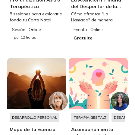
Terapéutica
del Despertar de la
Consciencia
8 sesiones para explorar a
Cómo afrontar "La
fondo tu Carta Natal
Llamada" de manera
efectiva para tu evolución
Sesión
· Online
Evento
· Online
espiritual
por
12 horas
Gratuito
DESARROLLO PERSONAL
TERAPIA GESTALT
DESARROL
Mapa de tu Esencia
Acompañamiento