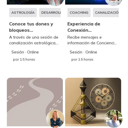
ASTROLOGÍA
DESARROLLO PERSONAL
COACHING
TERAPIA TRANSPER
CANALIZACIÓN
Conoce tus dones y
Experiencia de
bloqueos
Conexión
inconscientes
Multidimensional
A través de una sesión de
Recibe mensajes e
canalización astrológica,
información de Conciencias
podrás descubrir aquel
Sutiles para lograr mayor
Sesión
· Online
Sesión
· Online
potencial que anida en tu
bienestar, enfoque en tu
por
1.5 horas
por
1.5 horas
alma, su propósito y
propósito y vitalidad
bloqueos
integral