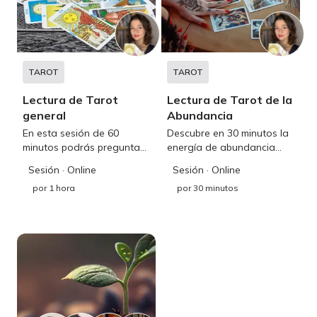
TAROT
TAROT
Lectura de Tarot
Lectura de Tarot de la
general
Abundancia
En esta sesión de 60
Descubre en 30 minutos la
minutos podrás preguntar
energía de abundancia
sobre diferentes aspectos
que hay para ti, y así poder
Sesión
· Online
Sesión
· Online
de tu vida, diferentes
tomar mejores decisiones
por
1 hora
por
30 minutos
energías y una guía más
sobre tu economía, trabajo,
diversificada
dinero y negocios