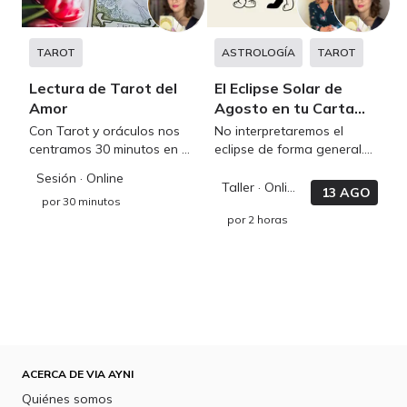
TAROT
ASTROLOGÍA
TAROT
Lectura de Tarot del
El Eclipse Solar de
Amor
Agosto en tu Carta
Natal
Con Tarot y oráculos nos
No interpretaremos el
centramos 30 minutos en la
eclipse de forma general.
energía del Amor: pareja,
Analizaremos cómo se
Sesión
· Online
expareja, persona de tu
expresa en tu carta natal y
Taller
· Online
13 AGO
por
30 minutos
interés, familia y amistad
qué temas pueden cobrar
por
2 horas
protagonismo en tu vida
los próximos meses.
ACERCA DE VIA AYNI
Quiénes somos