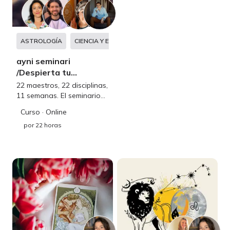
ASTROLOGÍA
CIENCIA Y ESPIRITUALIDAD
DESARROLLO PERS
ayni seminari
/Despierta tu
Maestría Interna
22 maestros, 22 disciplinas,
11 semanas. El seminario
que te abrirá el camino
Curso
· Online
para desbloquear tu
por
22 horas
sabiduría innata, impulsar
tu bienestar y alcanzar una
vida plena