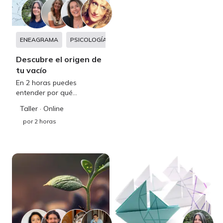
ENEAGRAMA
PSICOLOGÍA HOLÍSTICA
METAFÍSICA
TERAP
Descubre el origen de
tu vacío
En 2 horas puedes
entender por qué
apareció… y qué hacer con
Taller
· Online
él.
por
2 horas