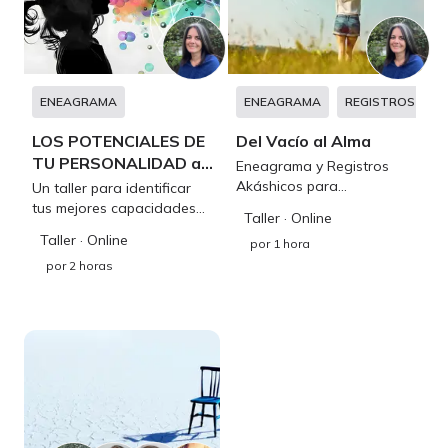
ENEAGRAMA
ENEAGRAMA
REGISTROS AKÁ
LOS POTENCIALES DE
Del Vacío al Alma
TU PERSONALIDAD a
Eneagrama y Registros
través del eneagrama
Akáshicos para
Un taller para identificar
transformar tu herida en
tus mejores capacidades
Taller
· Online
consciencia
desde la sabiduría del
Taller
· Online
por
1 hora
eneagrama y conectado a
por
2 horas
tu cotidianidad, para
expandir tu potencial