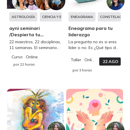
ASTROLOGÍA
CIENCIA Y ESPIRITUALIDAD
ENEAGRAMA
DESARROLLO PERS
CONSTELACIONE
ayni seminari
Eneagrama para tu
/Despierta tu
liderazgo
Maestría Interna
22 maestros, 22 disciplinas,
La pregunta no es si eres
11 semanas. El seminario
líder o no. Es ¿Qué tipo de
que te abrirá el camino
líder puedes llegar a ser? El
Curso
· Online
para desbloquear tu
eneagrama te muestra tu
Taller
· Online
22 AGO
por
22 horas
sabiduría innata, impulsar
potencial.
por
3 horas
tu bienestar y alcanzar una
vida plena