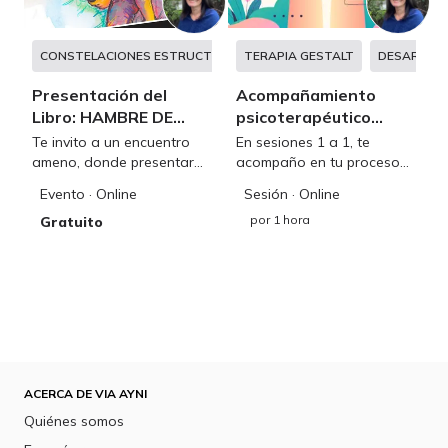
CONSTELACIONES ESTRUCTURALES
TERAPIA GESTALT
CONSTELACIONES FAMILIA
DESARROL
Presentación del
Acompañamiento
Libro: HAMBRE DE
psicoterapéutico
MADRE
gestáltico
Te invito a un encuentro
En sesiones 1 a 1, te
ameno, donde presentaré
acompaño en tu proceso
mi libro HAMBRE DE
de sanación,
Evento
· Online
Sesión
· Online
MADRE: Sanando la
autoconocimiento y
por
1 hora
relación con la madre
Gratuito
desarrollo para superar
desde el amor
traumas, manejar tus
incondicional.
emociones y mejorar
vínculos
ACERCA DE VIA AYNI
Quiénes somos