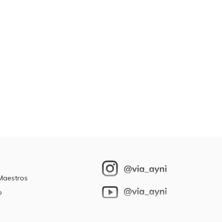
 Maestros
o