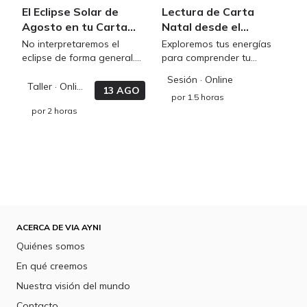
El Eclipse Solar de
Lectura de Carta
Agosto en tu Carta
Natal desde el
Natal
enfoque evolutivo
No interpretaremos el
Exploremos tus energías
eclipse de forma general.
para comprender tu
Analizaremos cómo se
personalidad y sus
Sesión
· Online
expresa en tu carta natal y
tendencias, veamos cuales
Taller
· Online
13 AGO
por
1.5 horas
qué temas pueden cobrar
son tus dones naturales y
por
2 horas
protagonismo en tu vida
potenciales.
los próximos meses.
ACERCA DE VIA AYNI
Quiénes somos
En qué creemos
Nuestra visión del mundo
Contacto