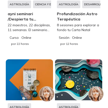
ASTROLOGÍA
CIENCIA Y ESPIRITUALIDAD
ASTROLOGÍA
DESARROLLO PERS
DESARROLLO P
ayni seminari
Profundización Astro
/Despierta tu
Terapéutica
Maestría Interna
22 maestros, 22 disciplinas,
8 sesiones para explorar a
11 semanas. El seminario
fondo tu Carta Natal
que te abrirá el camino
Curso
· Online
Sesión
· Online
para desbloquear tu
por
22 horas
por
12 horas
sabiduría innata, impulsar
tu bienestar y alcanzar una
vida plena
ASTROLOGÍA
ASTROLOGÍA