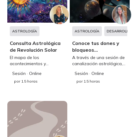
ASTROLOGÍA
ASTROLOGÍA
DESARROLLO P
Consulta Astrológica
Conoce tus dones y
de Revolución Solar
bloqueos
inconscientes
El mapa de los
A través de una sesión de
acontecimientos y
canalización astrológica,
momentos clave para
podrás descubrir aquel
Sesión
· Online
Sesión
· Online
orientarte durante los
potencial que anida en tu
por
1.5 horas
por
1.5 horas
próximos 12 meses
alma, su propósito y
bloqueos