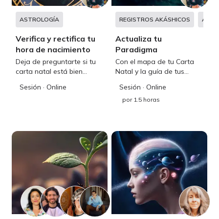
ASTROLOGÍA
REGISTROS AKÁSHICOS
ASTR
Verifica y rectifica tu
Actualiza tu
hora de nacimiento
Paradigma
Deja de preguntarte si tu
Con el mapa de tu Carta
carta natal está bien
Natal y la guía de tus
calculada. Obtén tu hora
Registros Akáshicos,
Sesión
· Online
Sesión
· Online
de nacimiento más precisa
buscaremos recordar tu
por
1.5 horas
y utiliza una base fiable
propósito vital para que
para cualquier consulta
puedas ser, decidir y elegir
astrológica futura.
con más certeza y libertad