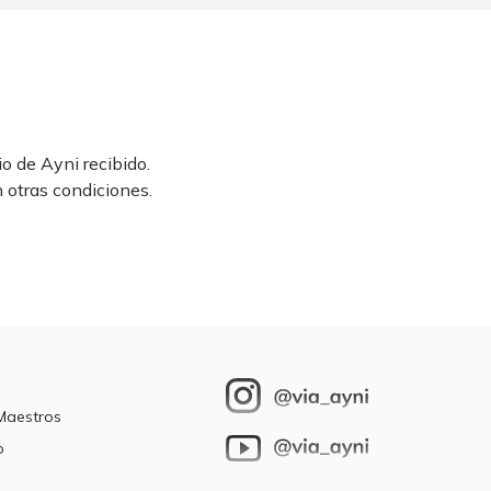
io de
Ayni recibido
.
n otras condiciones.
 Maestros
o