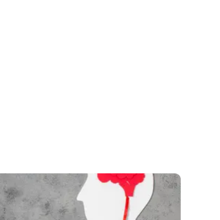
 AKÁSHICOS
TERAPIA GESTALT
MAGNIFIED HEALING