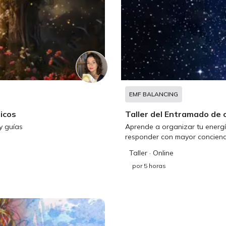
EMF BALANCING
icos
Taller del Entramado de c
y guías
Aprende a organizar tu energí
responder con mayor concienci
Taller
· Online
por
5 horas