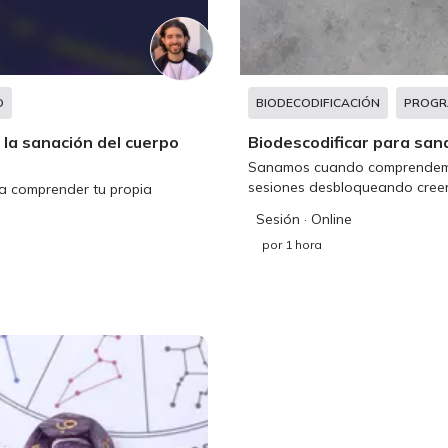
O
BIODECODIFICACIÓN
PROGR
 la sanación del cuerpo
Biodescodificar para san
Sanamos cuando comprendemos
sesiones desbloqueando creen
ra comprender tu propia
Sesión
· Online
por
1 hora